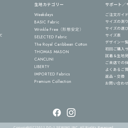
生地カテゴリー
サポート／
Weekdays
ご注文ガイ
サイズの測
BASIC Fabric
サイズの選
Wrinkle Free
（形態安定）
て
サイズ表
SELECTED Fabric
デザイン一
The Royal Caribbean Cotton
初回ご購入
THOMAS MASON
試着＆生地
CANCLINI
ご来店での
LIBERTY
よくあるご
IMPORTED Fabrics
返品・交換
Premium Collection
お問い合わ
Copyright(C)2011 DO-1 SEWING INC. All Rights Reserved.