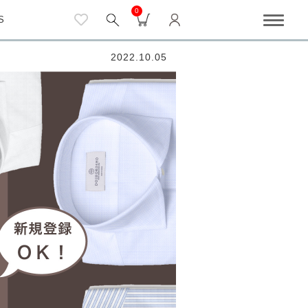
0
S
2022.10.05