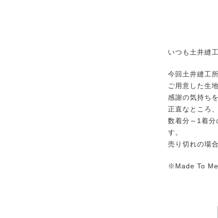
いつも土井縫
今回土井縫工
ご用意した生地ブ
感謝の気持ち
正直なところ
数着分～1着
す。
売り切れの場
※Made To