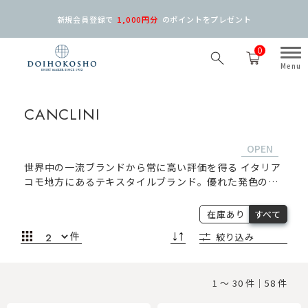
新規会員登録で
1,000円分
の
ポイントをプレゼント
0
CANCLINI
世界中の一流ブランドから常に高い評価を得る イタリア
コモ地方にあるテキスタイルブランド。優れた発色のチ
ェックやストライプなどイタリアらしいデザインが特徴
です。
在庫あり
すべて
件
絞り込み
1 ～ 30 件｜58 件