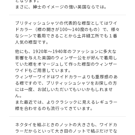
となります。
まさに、紳士のイメージの強い英国ならでは。
ブリティッシュシャツの代表的な襟型としてはワイ
ドカラー（襟の開きが100～140度のもの）で、様々
なシーンで着用できることから土井縫工所でも１番
人気の襟型です。
他にも、1920年～1940年のファッションに多大な
影響を与えた英国のウィンザー公をが好んで着用し
ていた襟をオマージュして作った襟型のウィンザー
ワイドもご用意しています。
ウィンザーワイドはワイドカラーよりも重厚感のあ
る襟ですので、ブリティッシュシャツをお探しの方
には一度、お試しいただいてもいいかもしれませ
ん。
また最近では、よりクラシックに見えるレギュラー
襟を合わせるのも流行ってきています。
ネクタイを結ぶときのノットの大きさも、ワイドカ
ラーだからといって大き目のノットで結ぶだけでな