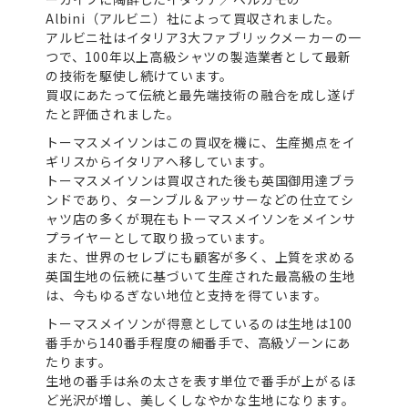
Albini（アルビニ）社によって買収されました。
アルビニ社はイタリア3大ファブリックメーカーの一
つで、100年以上高級シャツの製造業者として最新
の技術を駆使し続けています。
買収にあたって伝統と最先端技術の融合を成し遂げ
たと評価されました。
トーマスメイソンはこの買収を機に、生産拠点をイ
ギリスからイタリアへ移しています。
トーマスメイソンは買収された後も英国御用達ブラ
ンドであり、ターンブル＆アッサーなどの仕立てシ
ャツ店の多くが現在もトーマスメイソンをメインサ
プライヤーとして取り扱っています。
また、世界のセレブにも顧客が多く、上質を求める
英国生地の伝統に基づいて生産された最高級の生地
は、今もゆるぎない地位と支持を得ています。
トーマスメイソンが得意としているのは生地は100
番手から140番手程度の細番手で、高級ゾーンにあ
たります。
生地の番手は糸の太さを表す単位で番手が上がるほ
ど光沢が増し、美しくしなやかな生地になります。