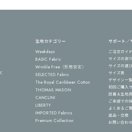
生地カテゴリー
サポート／
Weekdays
ご注文ガイ
サイズの測
BASIC Fabric
サイズの選
Wrinkle Free
（形態安定）
て
サイズ表
SELECTED Fabric
デザイン一
The Royal Caribbean Cotton
初回ご購入
THOMAS MASON
試着＆生地
CANCLINI
ご来店での
LIBERTY
よくあるご
IMPORTED Fabrics
返品・交換
Premium Collection
お問い合わ