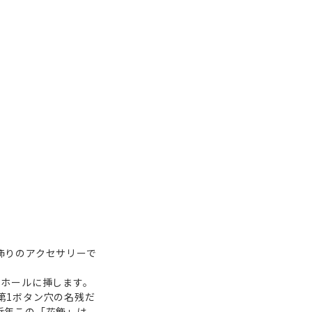
飾りのアクセサリーで
るホールに挿します。
第1ボタン穴の名残だ
近年この「花飾」は、