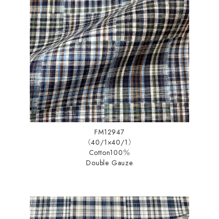
FM12947
（40/1×40/1）
Cotton100％
Double Gauze