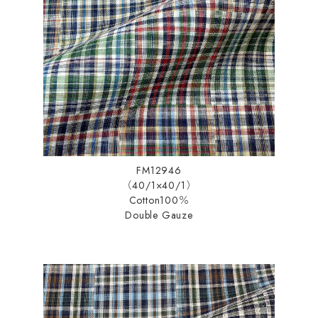
FM12946
（40/1×40/1）
Cotton100％
Double Gauze