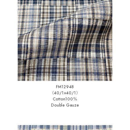
FM12948
（40/1×40/1）
Cotton100％
Double Gauze