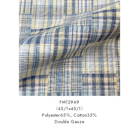
FM12949
（45/1×45/1）
Polyester65％, Cotton35％
Double Gauze