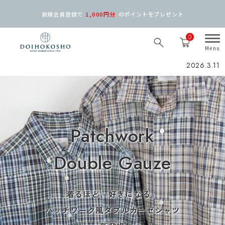
新規会員登録で
1,000円分
の
ポイントをプレゼント
0
2026.3.11
Patchwork
Double Gauze
着るほど、好きになる。
パッチワーク風ダブルガーゼシャツ