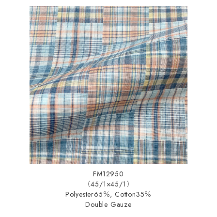
FM12950
（45/1×45/1）
Polyester65％, Cotton35％
Double Gauze