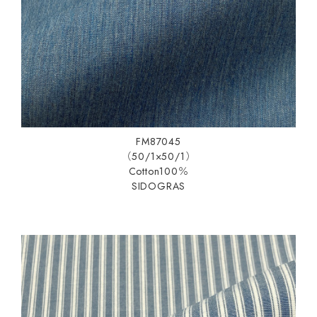
FM87045
（50/1×50/1）
Cotton100％
SIDOGRAS