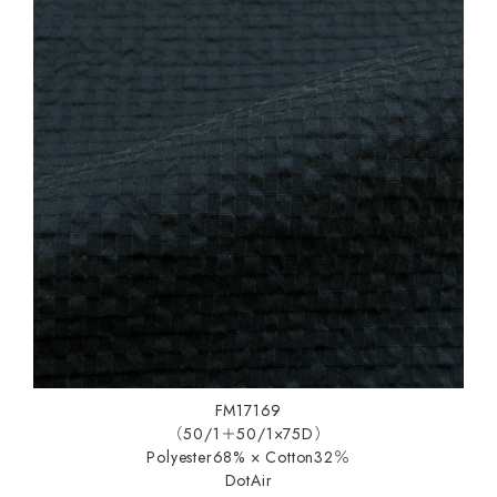
FM17169
（50/1＋50/1×75D）
Polyester68% × Cotton32％
DotAir