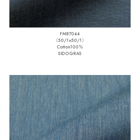
FM87044
（50/1×50/1）
Cotton100％
SIDOGRAS