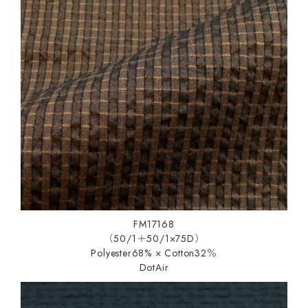
FM17168
（50/1＋50/1×75D）
Polyester68% × Cotton32％
DotAir