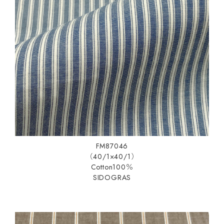
FM87046
（40/1×40/1）
Cotton100％
SIDOGRAS