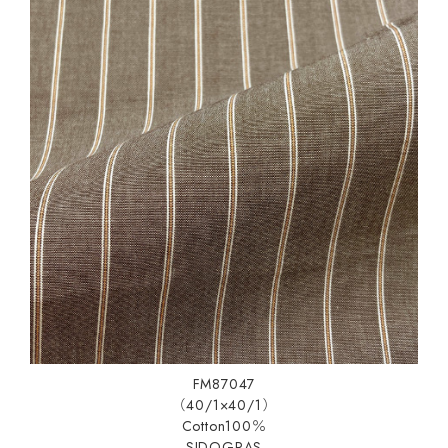
FM87047
（40/1×40/1）
Cotton100％
SIDOGRAS