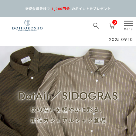
新規会員登録で
1,000円分
の
ポイントをプレゼント
0
2025.09.10
DotAir／SIDOGRAS
秋の装いを軽やかに彩る、
新作カジュアルシャツ登場