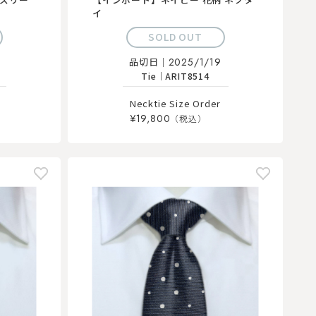
イ
SOLD OUT
4
品切日｜
2025/1/19
Tie
｜
ARIT8514
Necktie Size Order
¥19,800