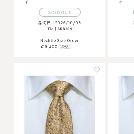
イ
イ
SOLD OUT
品切日｜
2025/10/08
Tie
｜
AR8404
Necktie Size Order
¥15,400