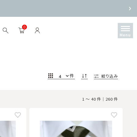
0
件
絞り込み
1 ～ 40 件｜260 件