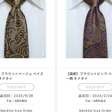
】ブラウン×ベージュ ペイズ
【国産】ブラウン×ピンク 
ネクタイ
ー柄 ネクタイ
SOLD OUT
SOLD OUT
品切日｜
2025/9/28
品切日｜
2026/2/2
Tie
｜
AR9409
Tie
｜
AR9410
Necktie Size Order
Necktie Size Order