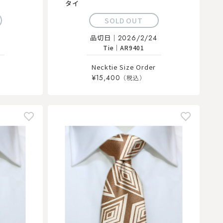
タイ
SOLD OUT
品切日｜
2026/2/24
Tie
｜
AR9401
Necktie Size Order
¥15,400