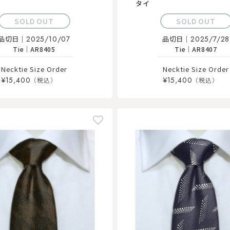
タイ
SOLD OUT
SOLD OUT
品切日｜
2025/10/07
品切日｜
2025/7/28
Tie
｜
AR8405
Tie
｜
AR8407
Necktie Size Order
Necktie Size Order
¥15,400
¥15,400