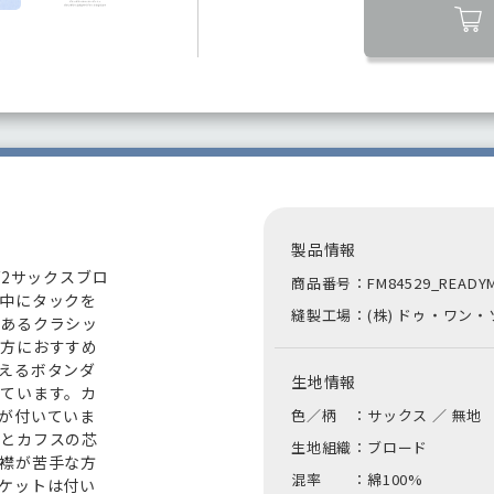
製品情報
/2サックスブロ
商品番号：FM84529_READYMA
中にタックを
縫製工場：(株) ドゥ・ワン
があるクラシッ
い方におすすめ
えるボタンダ
生地情報
ています。カ
が付いていま
色／柄 ：サックス ／ 無地
襟とカフスの芯
生地組織：ブロード
襟が苦手な方
混率 ：綿100%
ケットは付い