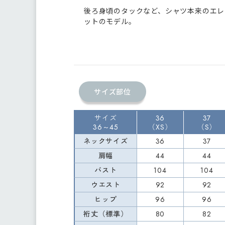
後ろ身頃のタックなど、シャツ本来のエレ
ットのモデル。
サイズ部位
サイズ
36
37
36～45
（XS）
（S）
ネックサイズ
36
37
肩幅
44
44
バスト
104
104
ウエスト
92
92
ヒップ
96
96
裄丈（標準）
80
82