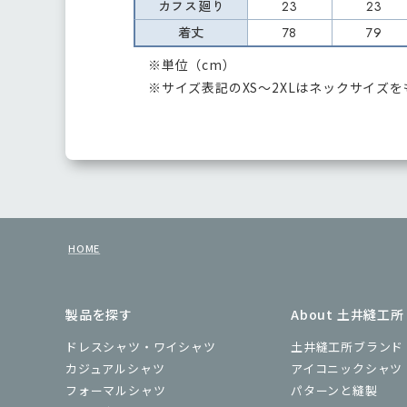
カフス廻り
23
23
着丈
78
79
※単位（cm）
※サイズ表記のXS～2XLはネックサイズ
HOME
製品を探す
About 土井縫工所
ドレスシャツ・ワイシャツ
土井縫工所ブランド
カジュアルシャツ
アイコニックシャツ
フォーマルシャツ
パターンと縫製