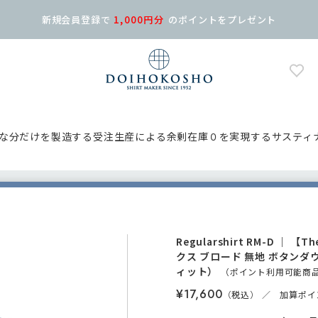
新規会員登録で
1,000円分
の
ポイントをプレゼント
な分だけを製造する受注生産による余剰在庫０を実現するサスティ
Regularshirt
RM-D
｜
【The
クス ブロード 無地 ボタンダ
ィット）
（ポイント
利用可能
商
¥17,600
／ 加算ポイン