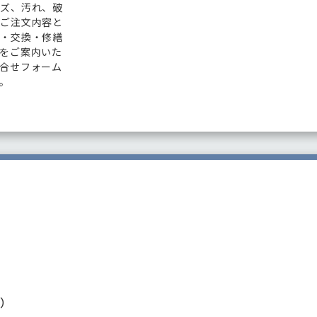
キズ、汚れ、破
のご注文内容と
品・交換・修繕
をご案内いた
合せフォーム
。
ト）