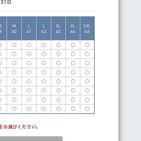
月31日
M
M
L
L
XL
XL
2XL
9
40
41
42
43
44
45
をお選びください。