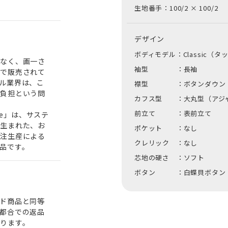
生地番手：100/2
×
100/2
デザイン
ボディモデル：
Classic（
はなく、画一さ
袖型 ：
長袖
態で販売されて
ル業界は、こ
襟型 ：
ボタンダウン
の負担という問
カフス型 ：
大丸型（アジ
前立て ：
表前立て
ade」は、サステ
て生まれた、お
ポケット ：
なし
受注生産による
クレリック ：
なし
品です。
芯地の硬さ ：
ソフト
ボタン ：白蝶貝ボタン
ド商品と同等
都合での返品
ります。