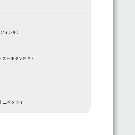
タックイン用）
ャストボタン付き）
｜二重タライ