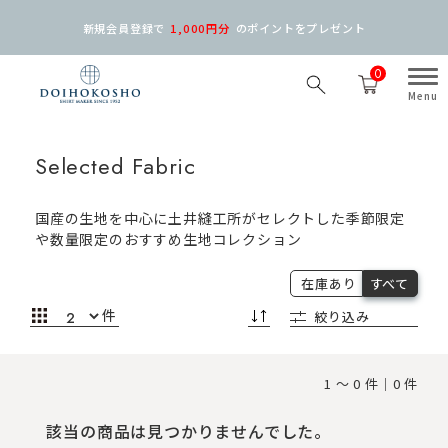
新規会員登録で
1,000円分
の
ポイントをプレゼント
0
Selected Fabric
国産の生地を中心に土井縫工所がセレクトした季節限定
や数量限定のおすすめ生地コレクション
在庫あり
すべて
件
絞り込み
1 ～ 0 件｜0 件
該当の商品は見つかりませんでした。