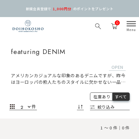
新規会員登録で
1,000円分
の
ポイントをプレゼント
0
featuring DENIM
アメリカンカジュアルな印象のあるデニムですが、昨今
はヨーロッパの粋人たちのスタイルに欠かせない一品。
少しスパイスを効かせたいとき、このデニムシャツなら
シックでオシャレ心も感じさせるヨーロピアンスタイル
在庫あり
すべて
を演出してくれます。土井縫工所でも人気のデニムシャ
件
絞り込み
ツシリーズは製品加工を施すため独特の風合いや色落ち
があります。タイを結んで小粋に、ジャケット着用で上
品に。もちろん、ノータイでも決まるのがこのシャツの
持つ大きな魅力です。土井縫工所ならではの上質なドレ
1 ～ 0 件｜0 件
スシャツ仕様のデニムシャツは様々なコーディネートに