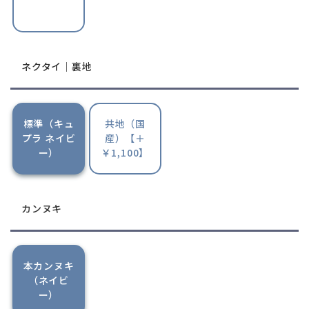
ネクタイ｜裏地
標準（キュ
共地（国
プラ ネイビ
産）【＋
ー）
￥1,100】
カンヌキ
本カンヌキ
（ネイビ
ー）