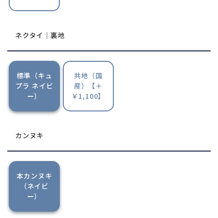
ネクタイ｜裏地
標準（キュ
共地（国
プラ ネイビ
産）【＋
ー）
￥1,100】
カンヌキ
本カンヌキ
（ネイビ
ー）