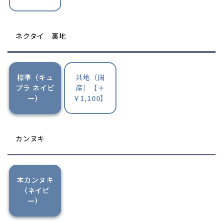
ネクタイ｜裏地
標準（キュ
共地（国
プラ ネイビ
産）【＋
ー）
￥1,100】
カンヌキ
本カンヌキ
（ネイビ
ー）