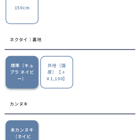
150cm
ネクタイ｜裏地
標準（キュ
共地（国
プラ ネイビ
産）【＋
ー）
￥1,100】
カンヌキ
本カンヌキ
（ネイビ