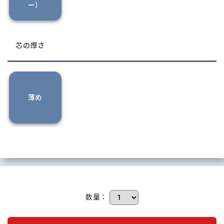
ー）
芯の厚さ
薄め
数量：