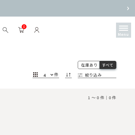
0
在庫あり
すべて
件
絞り込み
1 ～ 0 件｜0 件