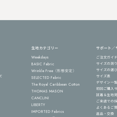
生地カテゴリー
サポート／
Weekdays
ご注文ガイ
サイズの測
BASIC Fabric
サイズの選
Wrinkle Free
（形態安定）
て
サイズ表
SELECTED Fabric
デザイン一
The Royal Caribbean Cotton
初回ご購入
THOMAS MASON
試着＆生地
CANCLINI
ご来店での
LIBERTY
よくあるご
IMPORTED Fabrics
返品・交換