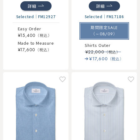
詳細
詳細
Selected
｜
FM12927
Selected
｜
FM17186
期間限定SALE
Easy Order
（～08/09）
¥15,400
Made to Measure
Shirts Outer
¥17,600
¥22,000
¥17,600