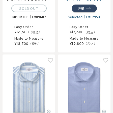
ープンカラーシャツ
SOLD OUT
詳細
IMPORTED
｜
FM89687
Selected
｜
FM12953
Easy Order
Easy Order
¥16,500
¥17,600
Made to Measure
Made to Measure
¥18,700
¥19,800