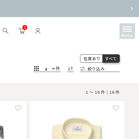
0
在庫あり
すべて
件
絞り込み
1 ～ 16 件｜16 件