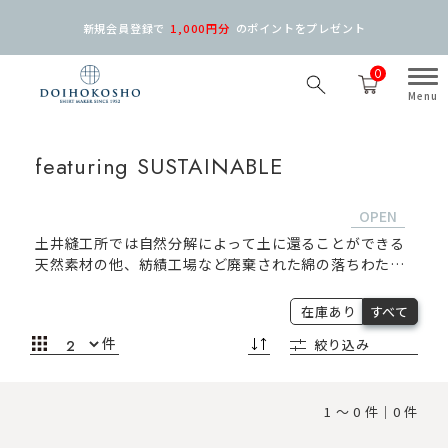
新規会員登録で
1,000円分
の
ポイントをプレゼント
0
featuring SUSTAINABLE
土井縫工所では自然分解によって土に還ることができる
天然素材の他、紡績工場など廃棄された綿の落ちわたな
どで作った糸を使用したリサイクルコットンや化学肥料
や農薬に頼らずに綿花を育て土壌の改良にもつながるオ
在庫あり
すべて
ーガニックコットン、ポリエステル原料となる石油の使
件
絞り込み
用量を減らし、CO2の低減にもつながるリサイクルポリ
エステルから作られたリサイクル素材の活用にも積極的
に取り組んでいます。
1 ～ 0 件｜0 件