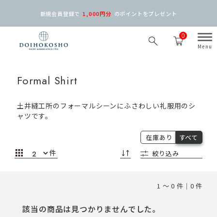
新規会員登録で
1,000円分
の
ポイントをプレゼント
0
Formal Shirt
土井縫工所のフォーマルシーンにふさわしい礼服用のシ
ャツです。
在庫あり
すべて
件
絞り込み
1 ～ 0 件｜0 件
該当の商品は見つかりませんでした。