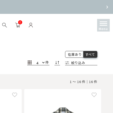
0
在庫あり
すべて
件
絞り込み
1 ～ 16 件｜16 件