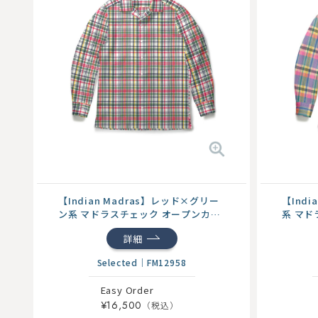
【Indian Madras】レッド×グリー
【Ind
ン系 マドラスチェック オープンカラ
系 マド
ー...
シ...
詳細
Selected
｜
FM12958
Easy Order
¥16,500