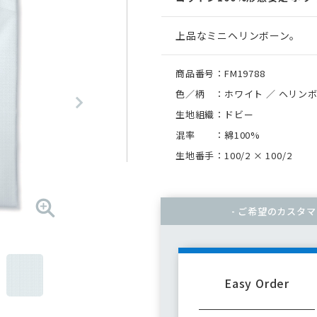
上品なミニヘリンボーン。
商品番号：FM19788
色／柄 ：ホワイト ／ ヘリン
生地組織：ドビー
混率 ：綿100%
生地番手：100/2
×
100/2
- ご希望のカスタ
Easy Order