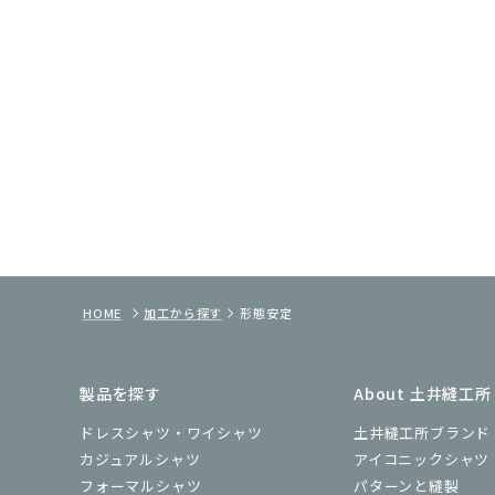
HOME
加工から探す
形態安定
製品を探す
About 土井縫工所
ドレスシャツ・ワイシャツ
土井縫工所ブランド
カジュアルシャツ
アイコニックシャツ
フォーマルシャツ
パターンと縫製