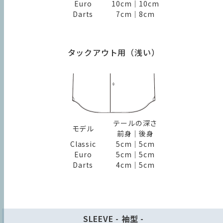
Euro
10cm｜10cm
Darts
7cm｜8cm
Regularshirt
EO
｜
コットン100%形態安定 ホワイト
ピンポイントオックス 無地 ドレスシャツ（Easy
Order）
（ポイント
利用可能
商品
）
タックアウト用（浅い）
¥14,300
／ 加算ポイント：1,300 ポイント
2026年08月31日
商品発送予定：
ベーシックなピンオックスホワイト
テールの深さ
モデル
製品情報
前身｜後身
Classic
5cm｜5cm
Euro
5cm｜5cm
Darts
4cm｜5cm
SLEEVE - 袖型 -
自分好みにカスタマイズする