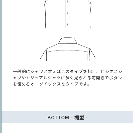
新規会員登録で
1,000円分
の
ポイントをプレゼント
0
Customize page
｜Easy Order
Made to Measure
ラインに変更
一般的にシャツと言えばこのタイプを指し、ビジネスシ
ャツやカジュアルシャツに多く見られる前開きでボタン
を留めるオーソドックスなタイプです。
BOTTOM - 裾型 -