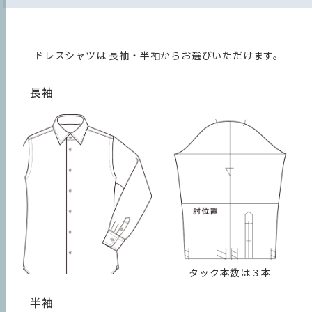
ドレスシャツは
長袖・半袖からお選びいただけます。
１．オーダーするサイズを決める
長袖
２．基本のデザインから変更する
数量：
オーダーするサイズをお決めください。
タック本数は３本
ボディモデルとサイズ表
カートに入れる
半袖