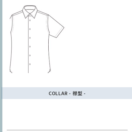
Classic model｜クラシックフィット
Euro model｜レギュラーフィット
Darts model｜スリムフィット
サイズの測り方と選び方
HOME
サイズ表
COLLAR - 襟型 -
製品を探す
Classic model（クラシックフィット）
About 土井縫工所
後ろ身頃のタックなど、シャツ本来のエレガントなゆと
生地カテゴリー
りを考慮した、トラディショナルなシルエットのモデ