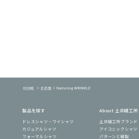
HOME
その他
featuring WRINKLE
製品を探す
About 土井縫工所
ドレスシャツ・ワイシャツ
土井縫工所ブランド
カジュアルシャツ
アイコニックシャツ
フォーマルシャツ
パターンと縫製